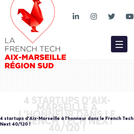
4 STARTUPS D’AIX-
MARSEILLE À
L’HONNEUR DANS LE
4 startups d’Aix-Marseille à l’honneur dans le French Tech
FRENCH TECH NEXT
Next 40/120 !
40/120 !