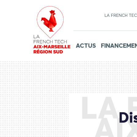
LA FRENCH TE
ACTUS
FINANCEME
LA 
Di
AI