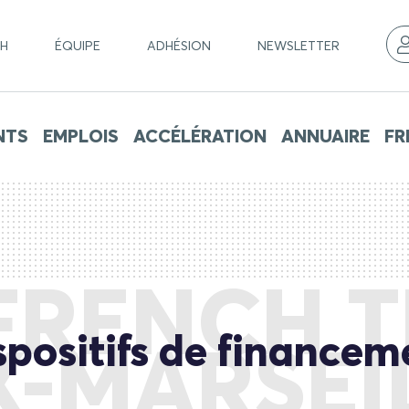
CH
ÉQUIPE
ADHÉSION
NEWSLETTER
NTS
EMPLOIS
ACCÉLÉRATION
ANNUAIRE
FR
FRENCH 
spositifs de financem
X-MARSEI