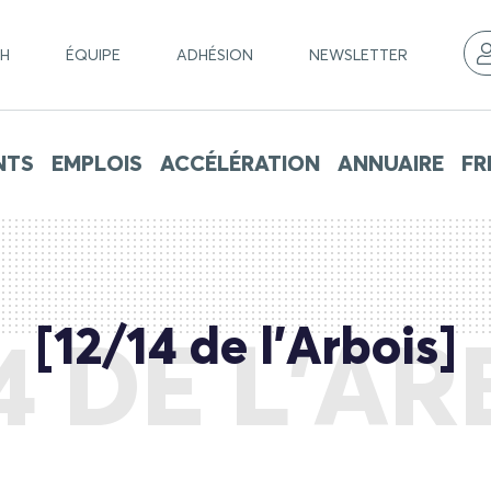
CH
ÉQUIPE
ADHÉSION
NEWSLETTER
NTS
EMPLOIS
ACCÉLÉRATION
ANNUAIRE
FR
[12/14 de l’Arbois]
14 DE L’AR