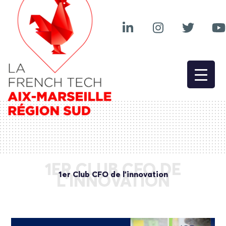
1ER CLUB CFO DE
1er Club CFO de l’innovation
L’INNOVATION