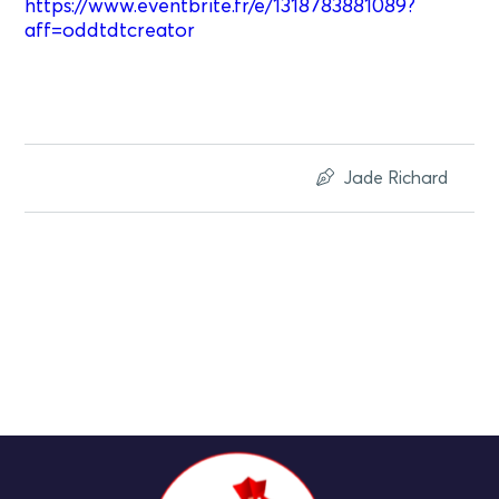
https://www.eventbrite.fr/e/1318783881089?
aff=oddtdtcreator
Jade Richard