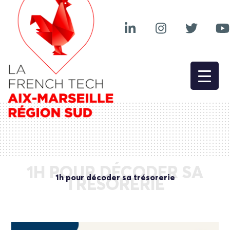
1H POUR DÉCODER SA
1h pour décoder sa trésorerie
TRÉSORERIE