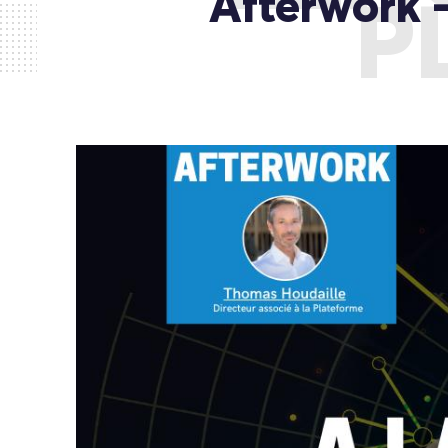
Afterwork –
P