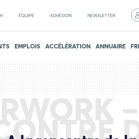
CH
ÉQUIPE
ADHÉSION
NEWSLETTER
NTS
EMPLOIS
ACCÉLÉRATION
ANNUAIRE
FR
RWORK –
CONTRE D