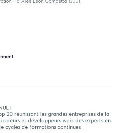
vation - 8 Allée Léon Gambetta 13001
nement
UL !
 20 réunissant les grandes entreprises de la
s codeurs et développeurs web, des experts en
s de cycles de formations continues.