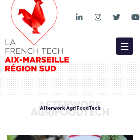
AFTERWORK
Afterwork AgriFoodTech
AGRIFOODTECH