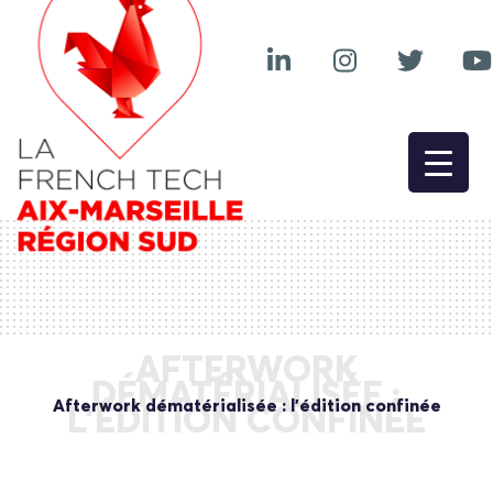
AFTERWORK
DÉMATÉRIALISÉE :
Afterwork dématérialisée : l’édition confinée
L’ÉDITION CONFINÉE