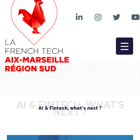
AI & FINTECH, WHAT’S
AI & Fintech, what’s next ?
NEXT ?