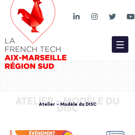
ATELIER – MODÈLE DU
Atelier – Modèle du DISC
DISC