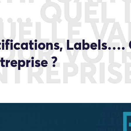
…. QUEL 
UELLE V
ifications, Labels…. 
OUR VOT
treprise ?
NTREPRISE