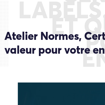
LABELS
ET Q
Atelier Normes, Cert
P
valeur pour votre en
E