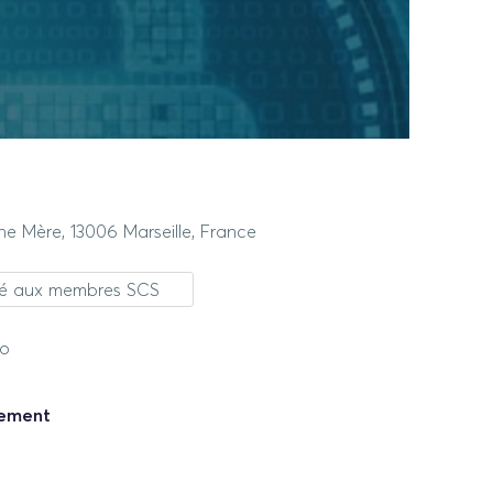
e Mère, 13006 Marseille, France
rvé aux membres SCS
éo
nement