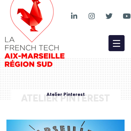
Atelier Pinterest
ATELIER PINTEREST