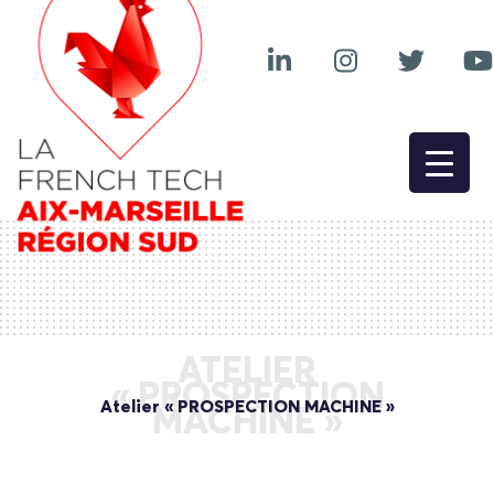
ATELIER
« PROSPECTION
Atelier « PROSPECTION MACHINE »
MACHINE »