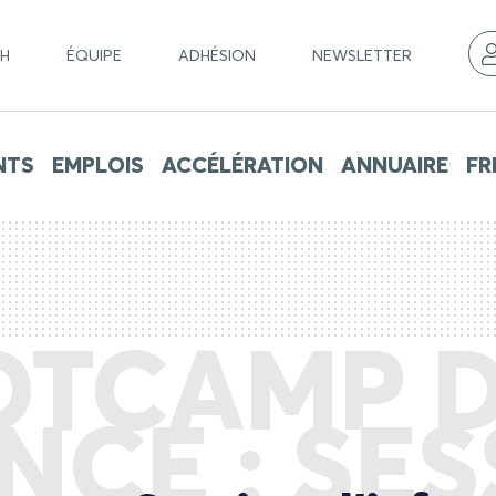
CH
ÉQUIPE
ADHÉSION
NEWSLETTER
NTS
EMPLOIS
ACCÉLÉRATION
ANNUAIRE
FR
OTCAMP D
NCE : SE