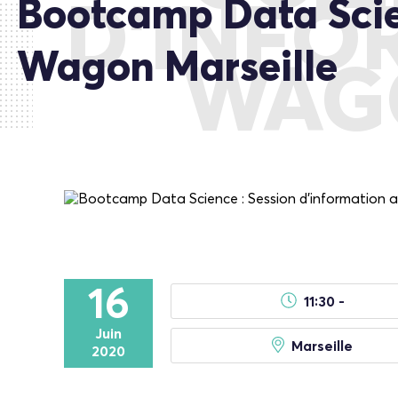
Bootcamp Data Scien
D’INFO
Wagon Marseille
WAG
16
11:30 -
Juin
Marseille
2020