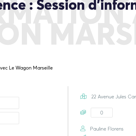
ce : Session d’infor
RMATION 
ON MARSE
22 Avenue Jules Cant
0
Pauline Florens