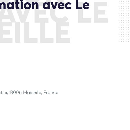
mation avec Le
AVEC LE
ILLE
ini, 13006 Marseille, France