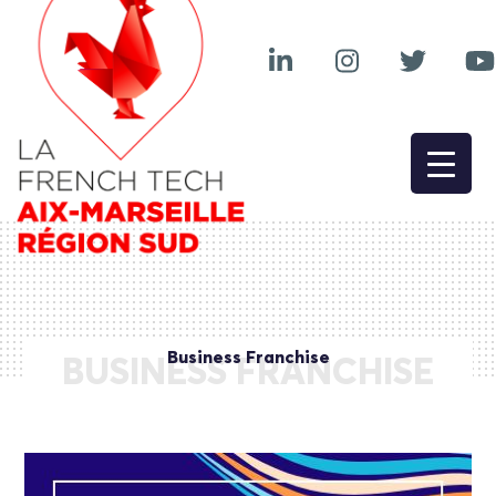
Business Franchise
BUSINESS FRANCHISE