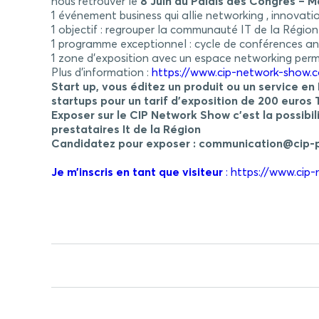
nous retrouver le
8 Juin au Palais des Congrès – Ma
1 événement business qui allie networking , innovati
1 objectif : regrouper la communauté IT de la Régi
1 programme exceptionnel : cycle de conférences ani
1 zone d’exposition avec un espace networking pe
Plus d’information :
https://www.cip-network-show.
Start up, vous éditez un produit ou un service 
startups pour un tarif d’exposition de 200 euros
Exposer sur le CIP Network Show c’est la possibi
prestataires It de la Région
Candidatez pour exposer :
communication@cip-
Je m’inscris en tant que visiteur
: https://www.cip