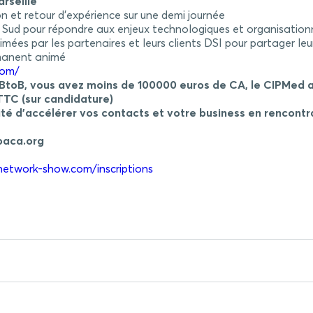
rseille
on et retour d’expérience sur une demi journée
on Sud pour répondre aux enjeux technologiques et organisatio
mées par les partenaires et leurs clients DSI pour partager l
rmanent animé
com/
en BtoB, vous avez moins de 100000 euros de CA, le CIPMed 
 TTC (sur candidature)
lité d’accélérer vos contacts et votre business en rencontr
paca.org
-network-show.com/inscriptions