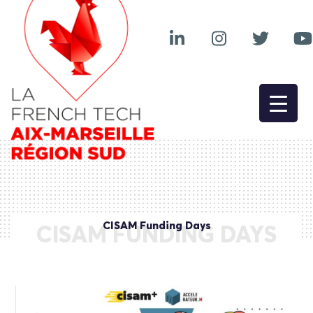
CISAM Funding Days
CISAM FUNDING DAYS