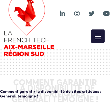
COMMENT GARANTIR
LA DISPONIBILITÉ DE
Comment garantir la disponibilité de sites critiques :
SITES CRITIQUES :
Generali témoigne !
GENERALI TÉMOIGNE !