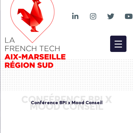
CONFÉRENCE BPI X
Conférence BPI x Mood Conseil
MOOD CONSEIL