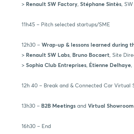
>
Renault SW Factory
,
Stéphane Sintès
, SW
11h45 – Pitch selected startups/SME
12h30 –
Wrap-up & lessons learned during t
>
Renault SW Labs
,
Bruno Bocaert
, Site Dir
>
Sophia Club Entreprises
,
Étienne Delhaye
,
12h 40 – Break and & Connected Car Virtua
13h30 –
B2B Meetings
and
Virtual Showroo
16h30 – End