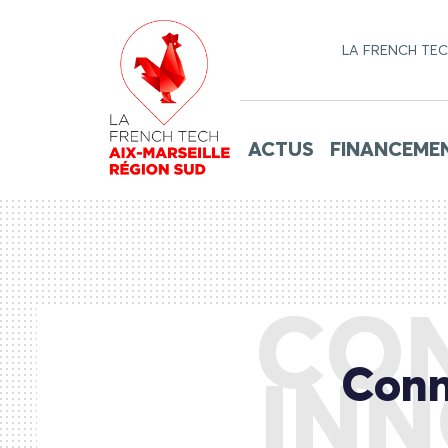
LA FRENCH TE
ACTUS
FINANCEME
CON
Conn
INN