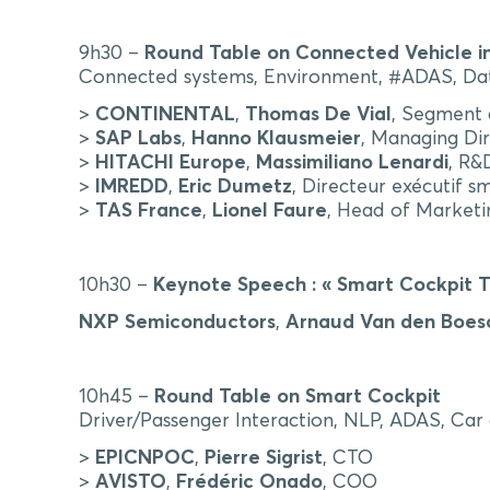
9h30 –
Round Table on Connected Vehicle in
Connected systems, Environment, #ADAS, DataV
>
CONTINENTAL
,
Thomas De Vial
, Segment 
>
SAP Labs
,
Hanno Klausmeier
, Managing Dir
>
HITACHI Europe
,
Massimiliano Lenardi
, R&
>
IMREDD
,
Eric Dumetz
, Directeur exécutif sm
>
TAS France
,
Lionel Faure
,
Head of Marketin
10h30 –
Keynote Speech : « Smart Cockpit T
NXP Semiconductors
,
Arnaud Van den Boes
10h45 –
Round Table on Smart Cockpit
Driver/Passenger Interaction, NLP, ADAS, Car 
>
EPICNPOC
,
Pierre Sigrist
, CTO
>
AVISTO
,
Frédéric Onado
, COO