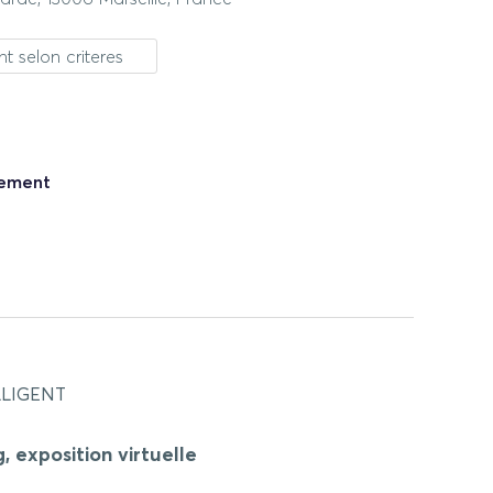
t selon criteres
nement
LLIGENT
g
, exposition virtuelle