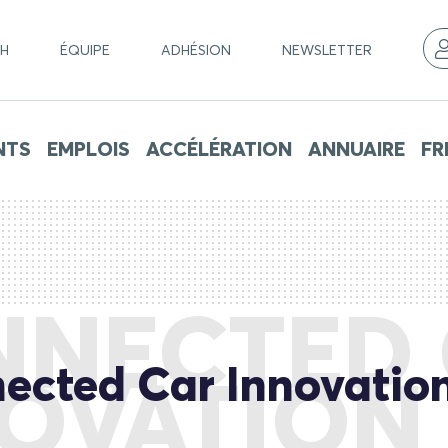
CH
ÉQUIPE
ADHÉSION
NEWSLETTER
NTS
EMPLOIS
ACCÉLÉRATION
ANNUAIRE
FR
NECTED
ected Car Innovatio
OVATION