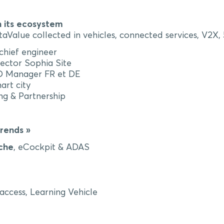
 its ecosystem
alue collected in vehicles, connected services, V2X, 
chief engineer
ector Sophia Site
D Manager FR et DE
art city
g & Partnership
rends »
che
, eCockpit & ADAS
access, Learning Vehicle