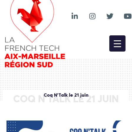
Coq N’Talk le 21 juin
COQ N’TALK LE 21 JUIN