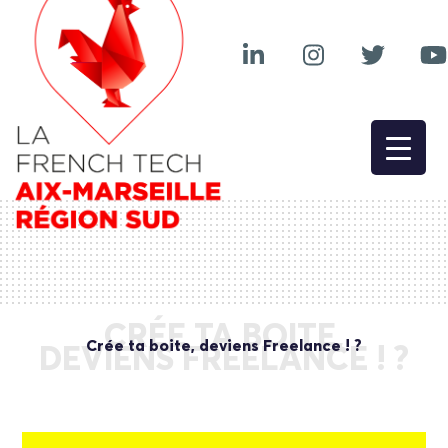
CRÉE TA BOITE,
Crée ta boite, deviens Freelance ! ?
DEVIENS FREELANCE ! ?