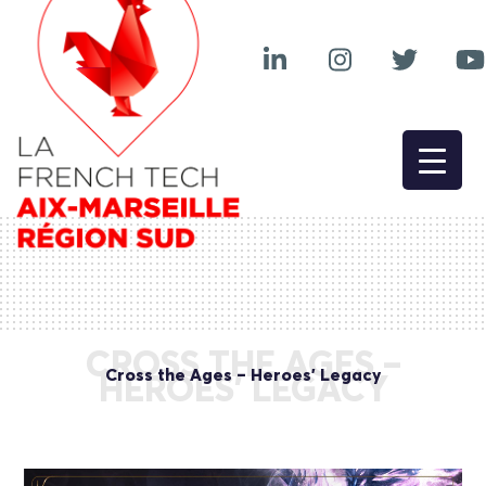
CROSS THE AGES –
Cross the Ages – Heroes’ Legacy
HEROES’ LEGACY