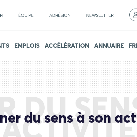
CH
ÉQUIPE
ADHÉSION
NEWSLETTER
NTS
EMPLOIS
ACCÉLÉRATION
ANNUAIRE
FR
 DU SEN
er du sens à son act
ACTIVITÉ