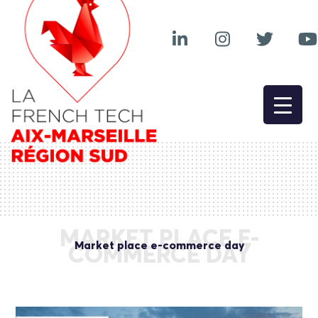
MARKET PLACE E-
Market place e-commerce day
COMMERCE DAY