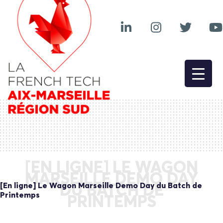
[EN LIGNE] LE WAGON
MARSEILLE DEMO DAY
[En ligne] Le Wagon Marseille Demo Day du Batch de
DU BATCH DE
Printemps
PRINTEMPS