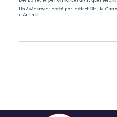
Des DJ set et performances artistiques seront
Un événement porté par Instinct Biz’, le Carr
d’Auteuil.