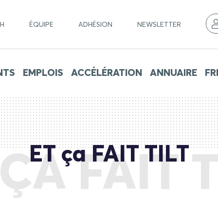
CH
ÉQUIPE
ADHÉSION
NEWSLETTER
NTS
EMPLOIS
ACCÉLÉRATION
ANNUAIRE
FR
ET ça FAIT TILT
 ÇA FAIT T