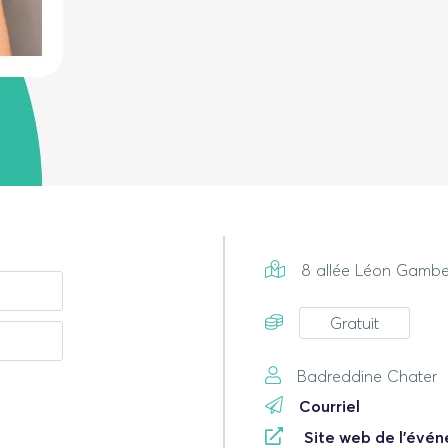
8 allée Léon Gambet
Gratuit
Badreddine Chater
Courriel
Site web de l'évé