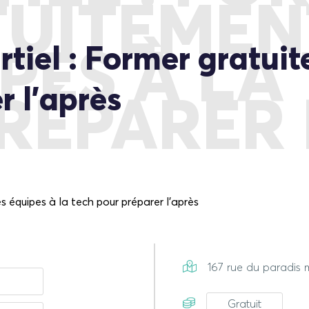
UITEMEN
iel : Former gratuit
PES À LA
r l’après
RÉPARER 
167 rue du paradis m
Gratuit