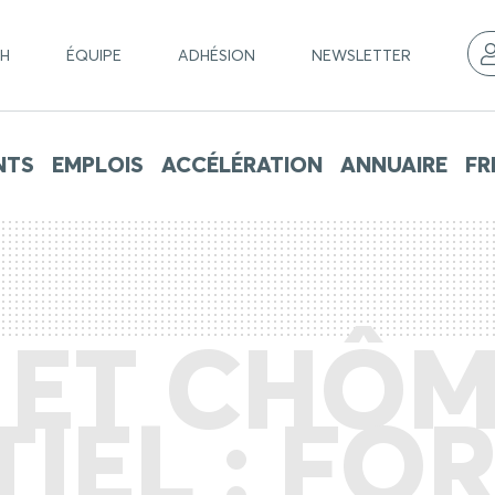
CH
ÉQUIPE
ADHÉSION
NEWSLETTER
NTS
EMPLOIS
ACCÉLÉRATION
ANNUAIRE
FR
 ET CHÔ
TIEL : FO