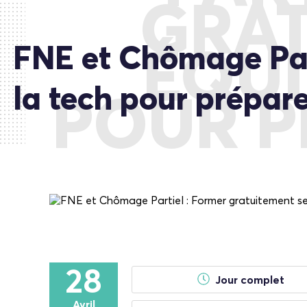
GRAT
FNE et Chômage Part
ÉQUI
la tech pour prépare
POUR P
28
Jour complet
Avril