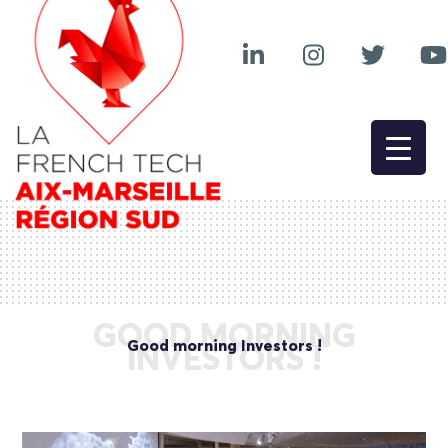
GOOD MORNING
Good morning Investors !
INVESTORS !