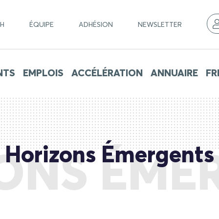
CH
ÉQUIPE
ADHÉSION
NEWSLETTER
NTS
EMPLOIS
ACCÉLÉRATION
ANNUAIRE
FR
Horizons Émergents
ONS ÉME