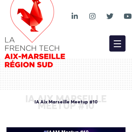
IA AIX MARSEILLE
IA Aix Marseille Meetup #10
MEETUP #10