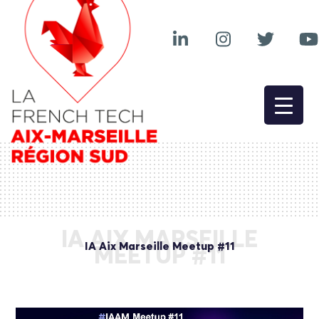
IA AIX MARSEILLE
IA Aix Marseille Meetup #11
MEETUP #11