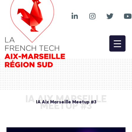
IA AIX MARSEILLE
IA Aix Marseille Meetup #3
MEETUP #3