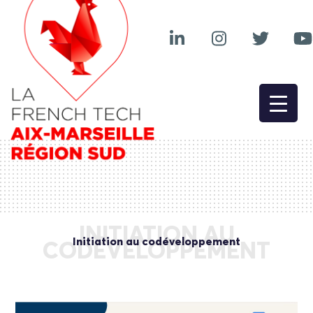
INITIATION AU
Initiation au codéveloppement
CODÉVELOPPEMENT