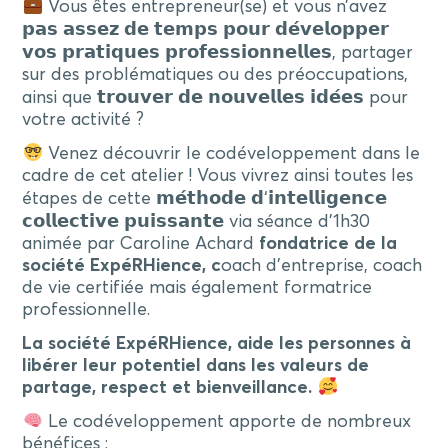
Vous êtes entrepreneur(se) et vous n’avez
𝗽𝗮𝘀 𝗮𝘀𝘀𝗲𝘇 𝗱𝗲 𝘁𝗲𝗺𝗽𝘀 𝗽𝗼𝘂𝗿 𝗱𝗲́𝘃𝗲𝗹𝗼𝗽𝗽𝗲𝗿
𝘃𝗼𝘀 𝗽𝗿𝗮𝘁𝗶𝗾𝘂𝗲𝘀 𝗽𝗿𝗼𝗳𝗲𝘀𝘀𝗶𝗼𝗻𝗻𝗲𝗹𝗹𝗲𝘀
, partager
sur des problématiques ou des préoccupations,
ainsi que
𝘁𝗿𝗼𝘂𝘃𝗲𝗿 𝗱𝗲 𝗻𝗼𝘂𝘃𝗲𝗹𝗹𝗲𝘀 𝗶𝗱𝗲́𝗲𝘀
pour
votre activité ?
Venez découvrir le codéveloppement dans le
cadre de cet atelier ! Vous vivrez ainsi toutes les
étapes de cette
𝗺𝗲́𝘁𝗵𝗼𝗱𝗲
𝗱
‘
𝗶𝗻𝘁𝗲𝗹𝗹𝗶𝗴𝗲𝗻𝗰𝗲
𝗰𝗼𝗹𝗹𝗲𝗰𝘁𝗶𝘃𝗲
𝗽𝘂𝗶𝘀𝘀𝗮𝗻𝘁𝗲
via séance d’1h30
animée par Caroline Achard
fondatrice de la
société ExpéRHience, c
oach d’entreprise, coach
de vie certifiée mais également formatrice
professionnelle.
La société ExpéRHience, aide les personnes à
libérer leur potentiel dans les valeurs de
partage, respect et bienveillance.
Le codéveloppement apporte de nombreux
bénéfices :