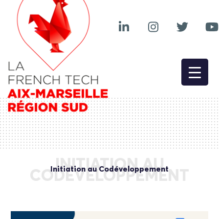
INITIATION AU
Initiation au Codéveloppement
CODÉVELOPPEMENT