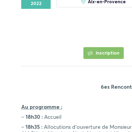
Aix-en-Provence
2022
Inscription
6es Rencontr
Au programme :
–
18h30 :
Accueil
–
18h35 :
Allocutions d’ouverture de Monsieur 