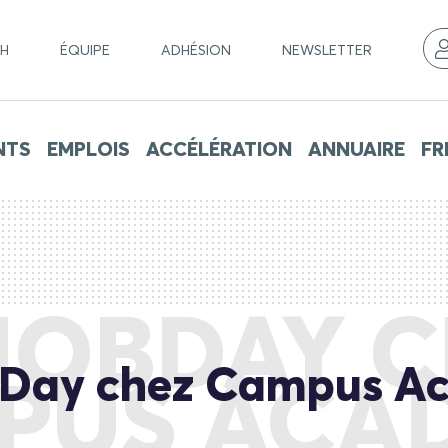
CH
ÉQUIPE
ADHÉSION
NEWSLETTER
NTS
EMPLOIS
ACCÉLÉRATION
ANNUAIRE
FR
JOBDAY 
bDay chez Campus A
PUS ACA