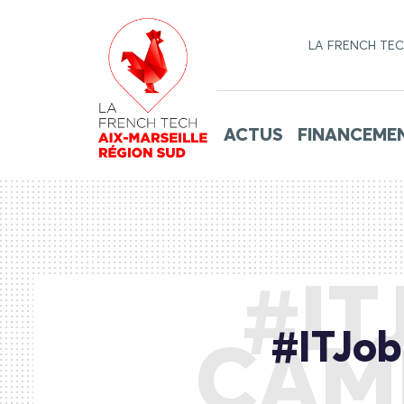
LA FRENCH TE
ACTUS
FINANCEME
#IT
#ITJo
CAM