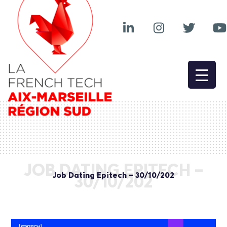
JOB DATING EPITECH –
Job Dating Epitech – 30/10/202
30/10/202