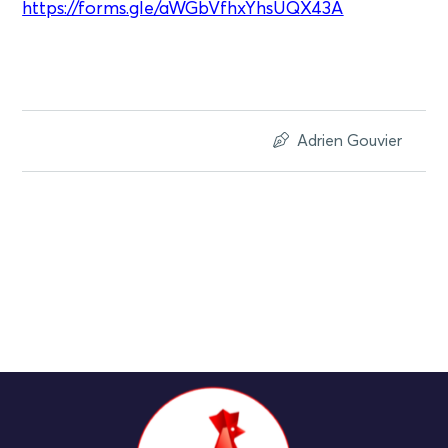
https://forms.gle/aWGbVfhxYhsUQX43A
Adrien Gouvier