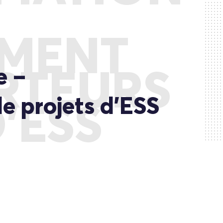
MENT
e –
RTEURS
 projets d’ESS
’ESS