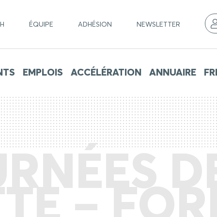
CH
ÉQUIPE
ADHÉSION
NEWSLETTER
NTS
EMPLOIS
ACCÉLÉRATION
ANNUAIRE
FR
RNÉES D
TE – FO