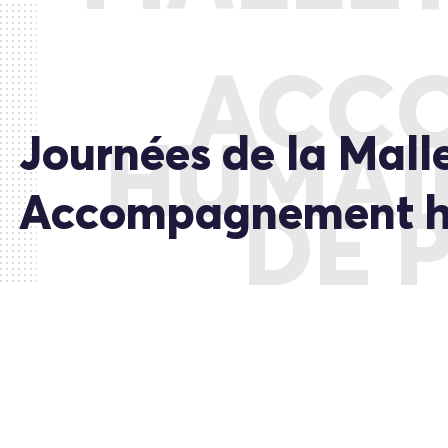
ACC
Journées de la Mall
HUMAI
Accompagnement hum
DE 