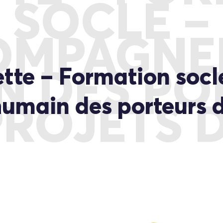
SOCLE –
OMPAGNE
ette – Formation socl
N DES PO
ain des porteurs de
PROJETS D