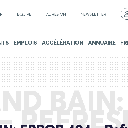
CH
ÉQUIPE
ADHÉSION
NEWSLETTER
NTS
EMPLOIS
ACCÉLÉRATION
ANNUAIRE
FR
ND BAIN
 – REFRES