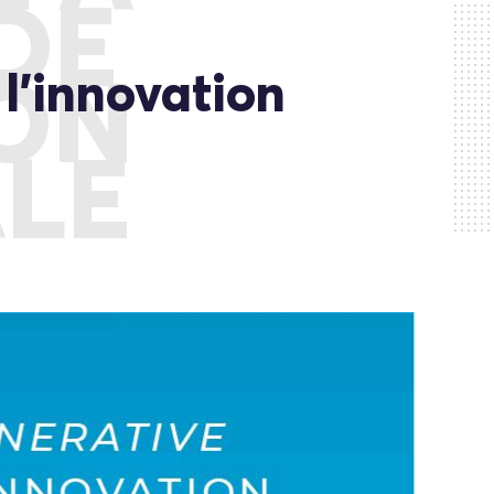
DE
 l’innovation
ION
ALE