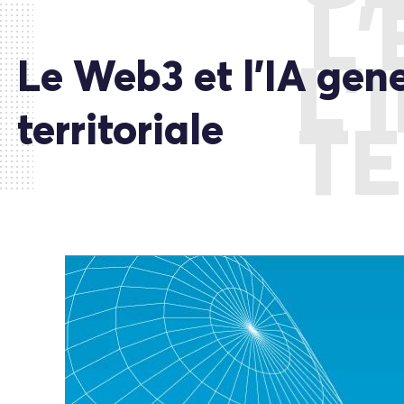
L
Le Web3 et l’IA gene
L’
territoriale
TE