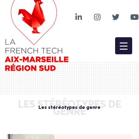
LES STÉRÉOTYPES DE
Les stéréotypes de genre
GENRE