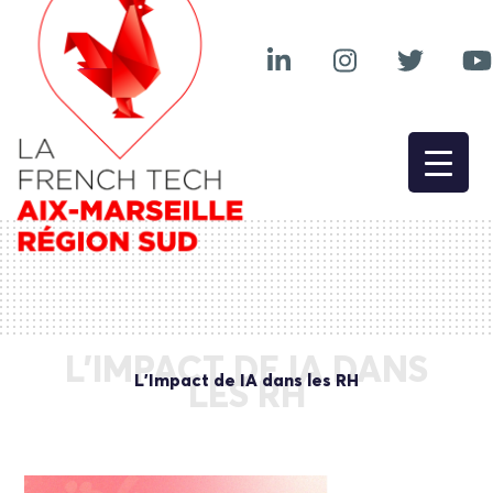
L’IMPACT DE IA DANS
L’Impact de IA dans les RH
LES RH