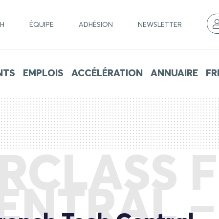
CH
ÉQUIPE
ADHÉSION
NEWSLETTER
NTS
EMPLOIS
ACCÉLÉRATION
ANNUAIRE
FR
RCLASS 
ENTRAL 