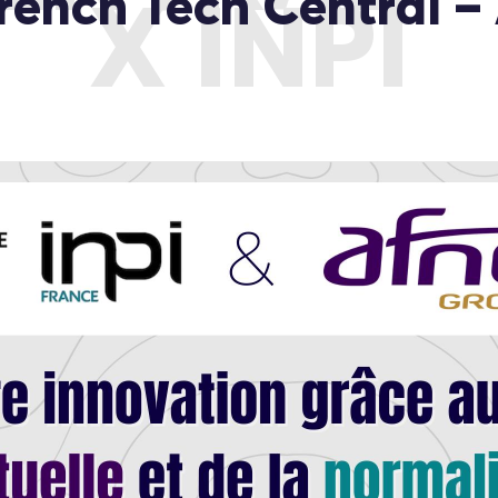
rench Tech Central 
X INPI