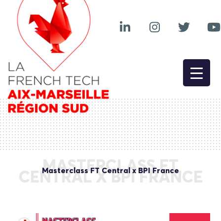
MASTERCLASS FT
Masterclass FT Central x BPI France
CENTRAL X BPI FRANCE