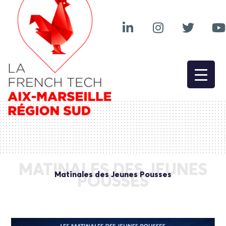
MATINALES DES JEUNES
Matinales des Jeunes Pousses
POUSSES