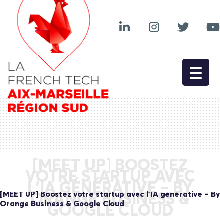
[MEET UP] BOOSTEZ
VOTRE STARTUP AVEC
L’IA GÉNÉRATIVE – BY
[MEET UP] Boostez votre startup avec l’IA générative – By
ORANGE BUSINESS &
Orange Business & Google Cloud
GOOGLE CLOUD