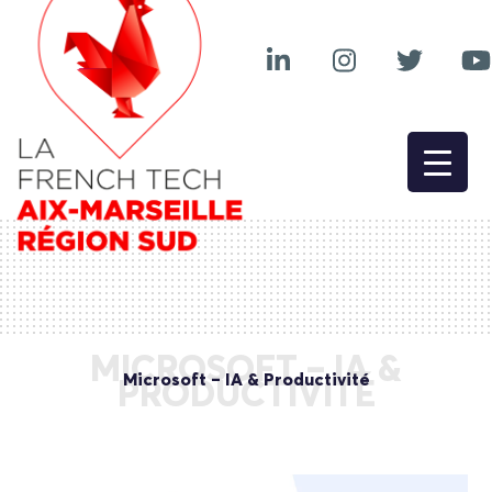
MICROSOFT – IA &
Microsoft – IA & Productivité
PRODUCTIVITÉ